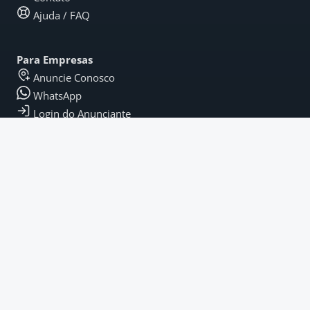
Ajuda / FAQ
Para Empresas
Anuncie Conosco
WhatsApp
Login do Anunciante
Legal
Termos e Condições
Política de Privacidade
Termos de Pagamento
Fique por Dentro
Instagram
LinkedIn