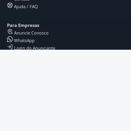
Ajuda / FAQ
Para Empresas
Anuncie Conosco
WhatsApp
Login do Anunciante
Legal
Termos e Condições
Política de Privacidade
Termos de Pagamento
Fique por Dentro
Instagram
LinkedIn