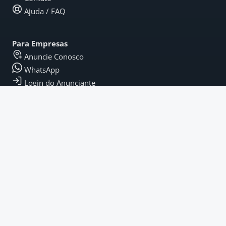
Ajuda / FAQ
Para Empresas
Anuncie Conosco
WhatsApp
Login do Anunciante
Legal
Termos e Condições
Política de Privacidade
Termos de Pagamento
Fique por Dentro
Instagram
LinkedIn