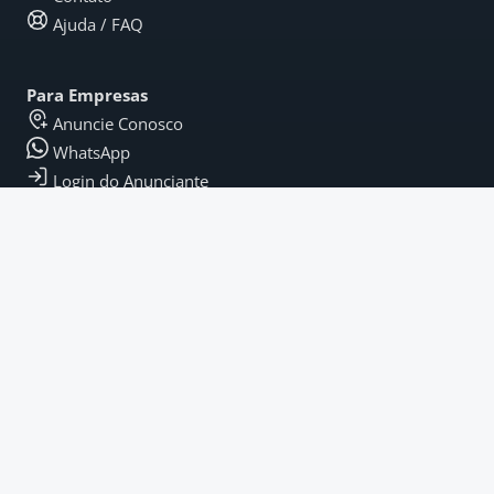
Ajuda / FAQ
Para Empresas
Anuncie Conosco
WhatsApp
Login do Anunciante
Legal
Termos e Condições
Política de Privacidade
Termos de Pagamento
Fique por Dentro
Instagram
LinkedIn