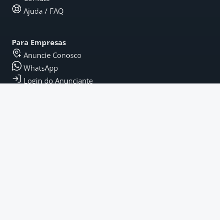
Ajuda / FAQ
Para Empresas
Anuncie Conosco
WhatsApp
Login do Anunciante
Legal
Termos e Condições
Política de Privacidade
Termos de Pagamento
Fique por Dentro
Instagram
LinkedIn