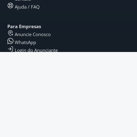
Ajuda / FAQ
Para Empresas
Anuncie Conosco
WhatsApp
Login do Anunciante
Legal
Termos e Condições
Política de Privacidade
Termos de Pagamento
Fique por Dentro
Instagram
LinkedIn