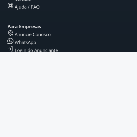
Ajuda / FAQ
Para Empresas
Anuncie Conosco
WhatsApp
Login do Anunciante
Legal
Termos e Condições
Política de Privacidade
Termos de Pagamento
Fique por Dentro
Instagram
LinkedIn