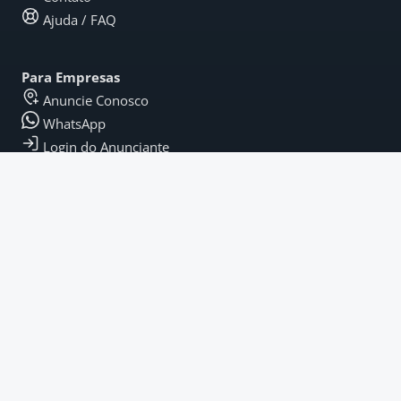
Ajuda / FAQ
Para Empresas
Anuncie Conosco
WhatsApp
Login do Anunciante
Legal
Termos e Condições
Política de Privacidade
Termos de Pagamento
Fique por Dentro
Instagram
LinkedIn