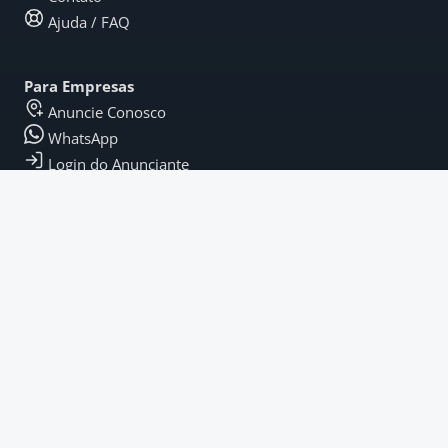
Ajuda / FAQ
Para Empresas
Anuncie Conosco
WhatsApp
Login do Anunciante
Legal
Termos e Condições
Política de Privacidade
Termos de Pagamento
Fique por Dentro
Instagram
LinkedIn