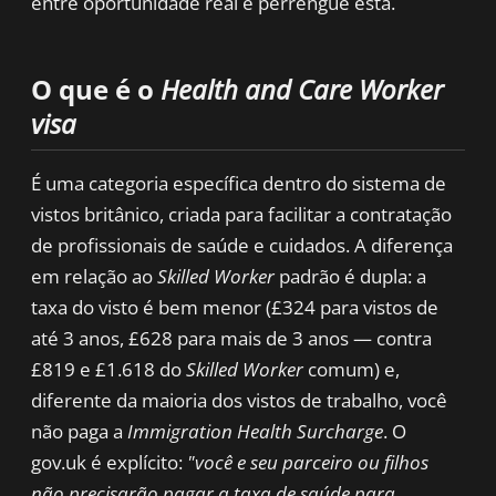
entre oportunidade real e perrengue está.
O que é o
Health and Care Worker
visa
É uma categoria específica dentro do sistema de
vistos britânico, criada para facilitar a contratação
de profissionais de saúde e cuidados. A diferença
em relação ao
Skilled Worker
padrão é dupla: a
taxa do visto é bem menor (£324 para vistos de
até 3 anos, £628 para mais de 3 anos — contra
£819 e £1.618 do
Skilled Worker
comum) e,
diferente da maioria dos vistos de trabalho, você
não paga a
Immigration Health Surcharge
. O
gov.uk é explícito:
"você e seu parceiro ou filhos
não precisarão pagar a taxa de saúde para