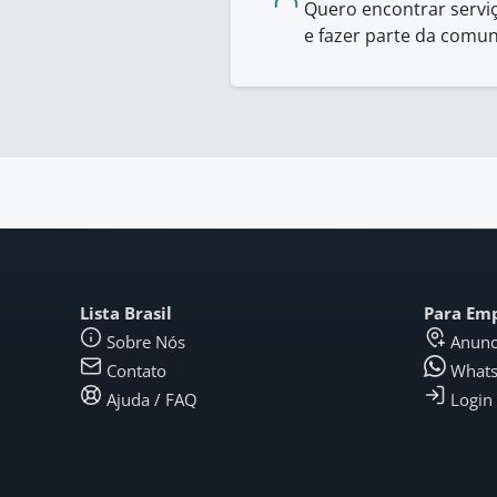
Quero encontrar serviç
e fazer parte da comu
Lista Brasil
Para Em
Sobre Nós
Anunc
Contato
What
Ajuda / FAQ
Login