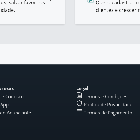
os, salvar favoritos
Quero cadastrar m
nidade.
clientes e crescer 
presas
Legal
ie Conosco
Termos e Condições
sApp
Política de Privacidade
 do Anunciante
Termos de Pagamento