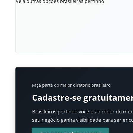
Veja outras opções brasileiras pertinho
Faça parte do maior diretório brasileiro
Cadastre-se gratuitame
Brasileiros perto de você e ao redor do mun
seu negócio ganha visibilidade para ser enc