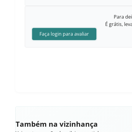
Para dei
É grátis, l
Faça login para avaliar
Também na vizinhança