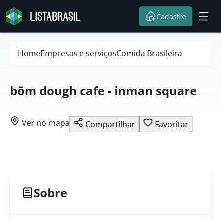
Cadastre
Home
Empresas e serviços
Comida Brasileira
bōm dough cafe - inman square
Ver no mapa
Compartilhar
Favoritar
Sobre